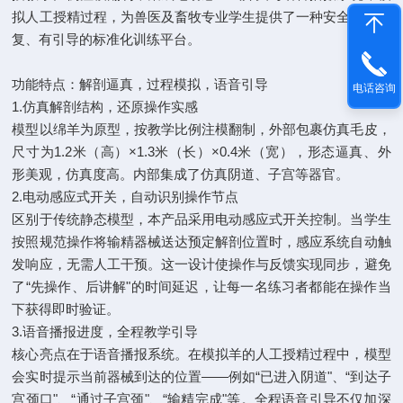
拟人工授精过程，为兽医及畜牧专业学生提供了一种安全、可重
复、有引导的标准化训练平台。
功能特点：解剖逼真，过程模拟，语音引导
电话咨询
1.仿真解剖结构，还原操作实感
模型以绵羊为原型，按教学比例注模翻制，外部包裹仿真毛皮，
尺寸为1.2米（高）×1.3米（长）×0.4米（宽），形态逼真、外
形美观，仿真度高。内部集成了仿真阴道、子宫等器官。
2.电动感应式开关，自动识别操作节点
区别于传统静态模型，本产品采用电动感应式开关控制。当学生
按照规范操作将输精器械送达预定解剖位置时，感应系统自动触
发响应，无需人工干预。这一设计使操作与反馈实现同步，避免
了“先操作、后讲解"的时间延迟，让每一名练习者都能在操作当
下获得即时验证。
3.语音播报进度，全程教学引导
核心亮点在于语音播报系统。在模拟羊的人工授精过程中，模型
会实时提示当前器械到达的位置——例如“已进入阴道"、“到达子
宫颈口"、“通过子宫颈"、“输精完成"等。全程语音引导不仅加深